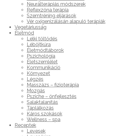
Neurálterápiás módszerek
Reflexzóna terápia
Szemtréning eljárások
Vér oxigenizálásán alapuló terápiák
Vegetáriusság
Életmód
Lelki töltődés
Léböjtkúra
Életmódtáborok
Pszichológia
Életszemlélet
Kommunikáció
Környezet
Légzés
Masszázs – fizioterápia
Mozgás
Psziche – önfejlesztés
Salaktalanítás
Táplálkozás
Káros szokások
Wellness – spa
Receptek
Levesek