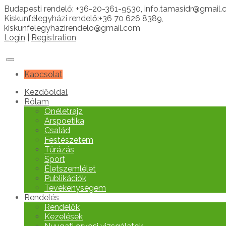
Budapesti rendelő: +36-20-361-9530, info.tamasidr@gmail
Kiskunfélegyházi rendelő:+36 70 626 8389,
kiskunfelegyhazirendelo@gmail.com
Login
|
Registration
Kapcsolat
Kezdőoldal
Rólam
Önéletrajz
Arspoetika
Család
Festészetem
Túrázás
Sport
Életszemlélet
Publikációk
Tevékenységem
Rendelés
Rendelők
Kezelések