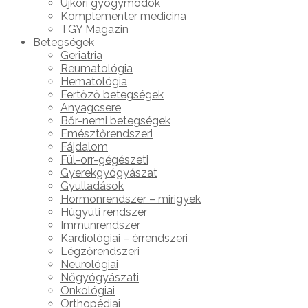
Újkori gyógymódok
Komplementer medicina
TGY Magazin
Betegségek
Geriatria
Reumatológia
Hematológia
Fertőző betegségek
Anyagcsere
Bőr-nemi betegségek
Emésztőrendszeri
Fájdalom
Fül-orr-gégészeti
Gyerekgyógyászat
Gyulladások
Hormonrendszer – mirigyek
Húgyúti rendszer
Immunrendszer
Kardiológiai – érrendszeri
Légzőrendszeri
Neurológiai
Nőgyógyászati
Onkológiai
Orthopédiai