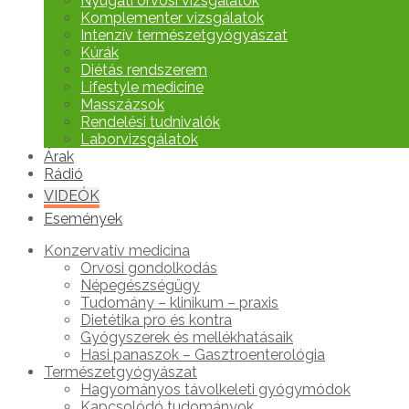
Nyugati orvosi vizsgálatok
Komplementer vizsgálatok
Intenzív természetgyógyászat
Kúrák
Diétás rendszerem
Lifestyle medicine
Masszázsok
Rendelési tudnivalók
Laborvizsgálatok
Árak
Rádió
VIDEÓK
Események
Konzervatív medicina
Orvosi gondolkodás
Népegészségügy
Tudomány – klinikum – praxis
Dietétika pro és kontra
Gyógyszerek és mellékhatásaik
Hasi panaszok – Gasztroenterológia
Természetgyógyászat
Hagyományos távolkeleti gyógymódok
Kapcsolódó tudományok