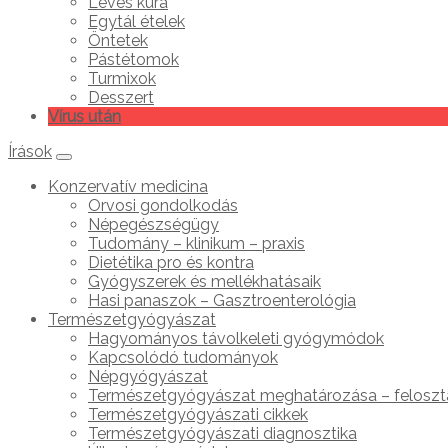
Leves kúra
Egytál ételek
Öntetek
Pástétomok
Turmixok
Desszert
Vírus után
Írások
Konzervatív medicina
Orvosi gondolkodás
Népegészségügy
Tudomány – klinikum – praxis
Dietétika pro és kontra
Gyógyszerek és mellékhatásaik
Hasi panaszok – Gasztroenterológia
Természetgyógyászat
Hagyományos távolkeleti gyógymódok
Kapcsolódó tudományok
Népgyógyászat
Természetgyógyászat meghatározása – feloszt
Természetgyógyászati cikkek
Természetgyógyászati diagnosztika