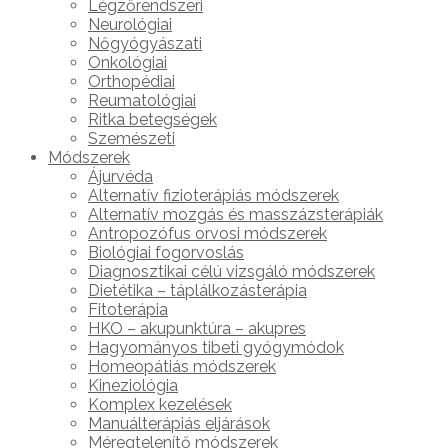
Légzőrendszeri
Neurológiai
Nőgyógyászati
Onkológiai
Orthopédiai
Reumatológiai
Ritka betegségek
Szemészeti
Módszerek
Ájurvéda
Alternatív fizioterápiás módszerek
Alternatív mozgás és masszázsterápiák
Antropozófus orvosi módszerek
Biológiai fogorvoslás
Diagnosztikai célú vizsgáló módszerek
Dietétika – táplálkozásterápia
Fitoterápia
HKO – akupunktúra – akupres
Hagyományos tibeti gyógymódok
Homeopátiás módszerek
Kineziológia
Komplex kezelések
Manuálterápiás eljárások
Méregtelenítő módszerek