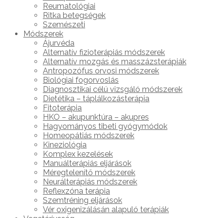
Reumatológiai
Ritka betegségek
Szemészeti
Módszerek
Ájurvéda
Alternatív fizioterápiás módszerek
Alternatív mozgás és masszázsterápiák
Antropozófus orvosi módszerek
Biológiai fogorvoslás
Diagnosztikai célú vizsgáló módszerek
Dietétika – táplálkozásterápia
Fitoterápia
HKO – akupunktúra – akupres
Hagyományos tibeti gyógymódok
Homeopátiás módszerek
Kineziológia
Komplex kezelések
Manuálterápiás eljárások
Méregtelenítő módszerek
Neurálterápiás módszerek
Reflexzóna terápia
Szemtréning eljárások
Vér oxigenizálásán alapuló terápiák