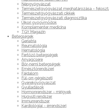
Népgyógyászat
Természetgyógyászat meghatározása – feloszt
Természetgyógyászati cikkek
Természetgyógyászati diagnosztika
Újkori gyógymódok
Komplementer medicina
TGY Magazin
Betegségek
Geriatria
Reumatológia
Hematológia
Fertőző betegségek
Anyagcsere
Bőr-nemi betegségek
Emésztőrendszeri
Fájdalom
Fül-orr-gégészeti
Gyerekgyógyászat
Gyulladások
Hormonrendszer – mirigyek
Húgyúti rendszer
Immunrendszer
Kardiológiai – érrendszeri