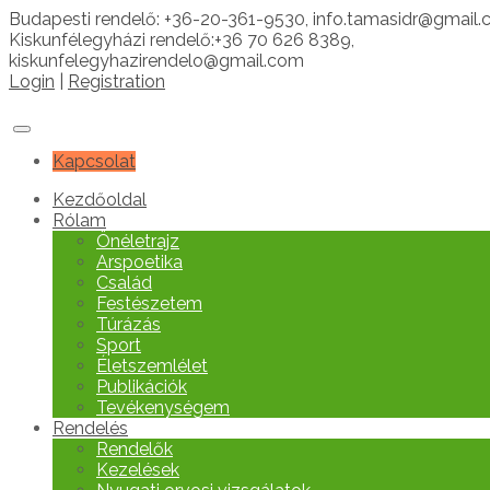
Budapesti rendelő: +36-20-361-9530, info.tamasidr@gmail
Kiskunfélegyházi rendelő:+36 70 626 8389,
kiskunfelegyhazirendelo@gmail.com
Login
|
Registration
Kapcsolat
Kezdőoldal
Rólam
Önéletrajz
Arspoetika
Család
Festészetem
Túrázás
Sport
Életszemlélet
Publikációk
Tevékenységem
Rendelés
Rendelők
Kezelések