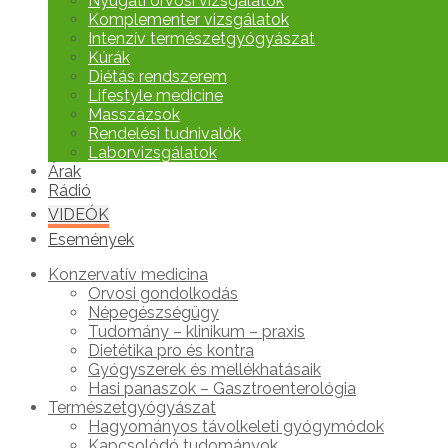
Nyugati orvosi vizsgálatok
Komplementer vizsgálatok
Intenzív természetgyógyászat
Kúrák
Diétás rendszerem
Lifestyle medicine
Masszázsok
Rendelési tudnivalók
Laborvizsgálatok
Árak
Rádió
VIDEÓK
Események
Konzervatív medicina
Orvosi gondolkodás
Népegészségügy
Tudomány – klinikum – praxis
Dietétika pro és kontra
Gyógyszerek és mellékhatásaik
Hasi panaszok – Gasztroenterológia
Természetgyógyászat
Hagyományos távolkeleti gyógymódok
Kapcsolódó tudományok