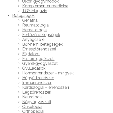
Újkori gyógymódok
Komplementer medicina
TGY Magazin
Betegségek
Geriatria
Reumatológia
Hematológia
Fertőző betegségek
Anyagcsere
Bőr-nemi betegségek
Emésztőrendszeri
Fájdalom
Fül-orr-gégészeti
Gyerekgyógyászat
Gyulladások
Hormonrendszer – mirigyek
Húgyúti rendszer
Immunrendszer
Kardiológiai – érrendszeri
Légzőrendszeri
Neurológiai
Nőgyógyászati
Onkológiai
Orthopédiai