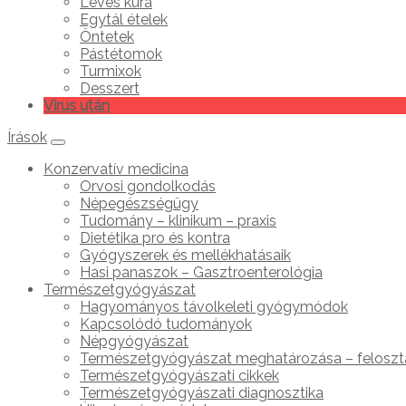
Leves kúra
Egytál ételek
Öntetek
Pástétomok
Turmixok
Desszert
Vírus után
Írások
Konzervatív medicina
Orvosi gondolkodás
Népegészségügy
Tudomány – klinikum – praxis
Dietétika pro és kontra
Gyógyszerek és mellékhatásaik
Hasi panaszok – Gasztroenterológia
Természetgyógyászat
Hagyományos távolkeleti gyógymódok
Kapcsolódó tudományok
Népgyógyászat
Természetgyógyászat meghatározása – feloszt
Természetgyógyászati cikkek
Természetgyógyászati diagnosztika