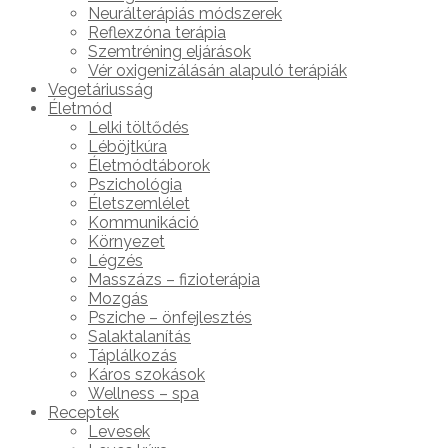
Neurálterápiás módszerek
Reflexzóna terápia
Szemtréning eljárások
Vér oxigenizálásán alapuló terápiák
Vegetáriusság
Életmód
Lelki töltődés
Léböjtkúra
Életmódtáborok
Pszichológia
Életszemlélet
Kommunikáció
Környezet
Légzés
Masszázs – fizioterápia
Mozgás
Psziche – önfejlesztés
Salaktalanítás
Táplálkozás
Káros szokások
Wellness – spa
Receptek
Levesek