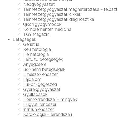
Népgyógyászat
Természetgyógyászat meghatározása – feloszt
Természetgyógyászati cikkek
Természetgyógyászati diagnosztika
Újkori gyógymódok
Komplementer medicina
TGY Magazin
Betegségek
Geriatria
Reumatológia
Hematológia
Fertőző betegségek
Anyagcsere
Bőr-nemi betegségek
Emésztőrendszeri
Fájdalom
Fül-orr-gégészeti
Gyerekgyógyászat
Gyulladások
Hormonrendszer – mirigyek
Húgyúti rendszer
Immunrendszer
Kardiológiai – érrendszeri