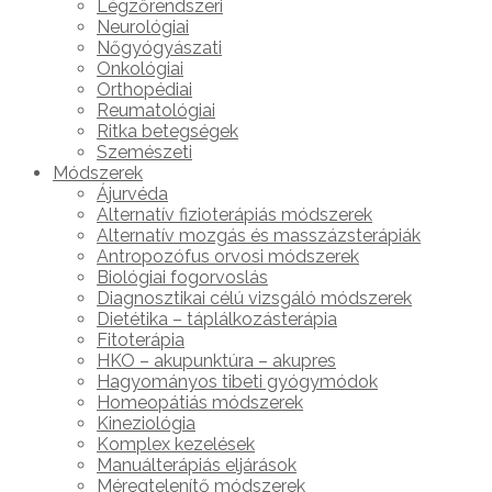
Légzőrendszeri
Neurológiai
Nőgyógyászati
Onkológiai
Orthopédiai
Reumatológiai
Ritka betegségek
Szemészeti
Módszerek
Ájurvéda
Alternatív fizioterápiás módszerek
Alternatív mozgás és masszázsterápiák
Antropozófus orvosi módszerek
Biológiai fogorvoslás
Diagnosztikai célú vizsgáló módszerek
Dietétika – táplálkozásterápia
Fitoterápia
HKO – akupunktúra – akupres
Hagyományos tibeti gyógymódok
Homeopátiás módszerek
Kineziológia
Komplex kezelések
Manuálterápiás eljárások
Méregtelenítő módszerek