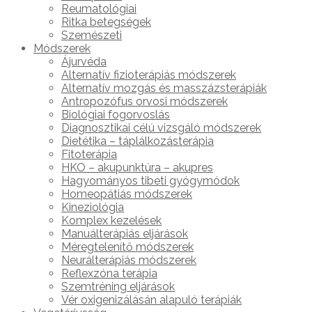
Reumatológiai
Ritka betegségek
Szemészeti
Módszerek
Ájurvéda
Alternatív fizioterápiás módszerek
Alternatív mozgás és masszázsterápiák
Antropozófus orvosi módszerek
Biológiai fogorvoslás
Diagnosztikai célú vizsgáló módszerek
Dietétika – táplálkozásterápia
Fitoterápia
HKO – akupunktúra – akupres
Hagyományos tibeti gyógymódok
Homeopátiás módszerek
Kineziológia
Komplex kezelések
Manuálterápiás eljárások
Méregtelenítő módszerek
Neurálterápiás módszerek
Reflexzóna terápia
Szemtréning eljárások
Vér oxigenizálásán alapuló terápiák