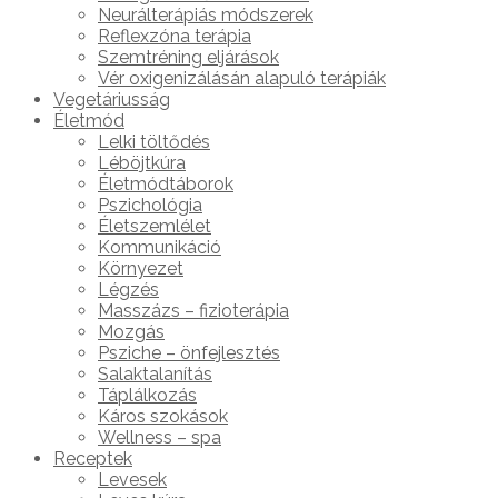
Neurálterápiás módszerek
Reflexzóna terápia
Szemtréning eljárások
Vér oxigenizálásán alapuló terápiák
Vegetáriusság
Életmód
Lelki töltődés
Léböjtkúra
Életmódtáborok
Pszichológia
Életszemlélet
Kommunikáció
Környezet
Légzés
Masszázs – fizioterápia
Mozgás
Psziche – önfejlesztés
Salaktalanítás
Táplálkozás
Káros szokások
Wellness – spa
Receptek
Levesek