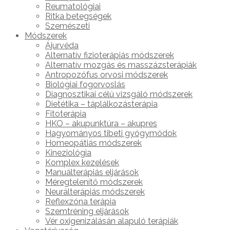
Reumatológiai
Ritka betegségek
Szemészeti
Módszerek
Ájurvéda
Alternatív fizioterápiás módszerek
Alternatív mozgás és masszázsterápiák
Antropozófus orvosi módszerek
Biológiai fogorvoslás
Diagnosztikai célú vizsgáló módszerek
Dietétika – táplálkozásterápia
Fitoterápia
HKO – akupunktúra – akupres
Hagyományos tibeti gyógymódok
Homeopátiás módszerek
Kineziológia
Komplex kezelések
Manuálterápiás eljárások
Méregtelenítő módszerek
Neurálterápiás módszerek
Reflexzóna terápia
Szemtréning eljárások
Vér oxigenizálásán alapuló terápiák