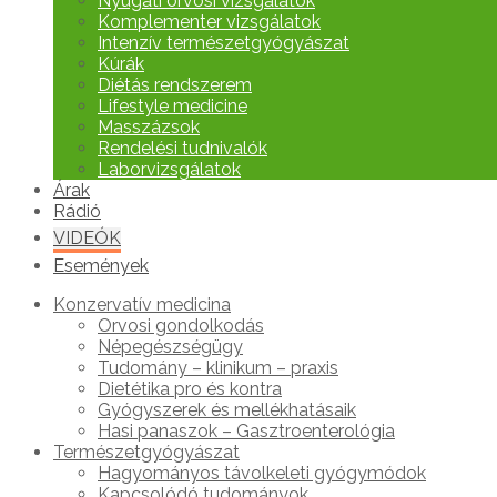
Nyugati orvosi vizsgálatok
Komplementer vizsgálatok
Intenzív természetgyógyászat
Kúrák
Diétás rendszerem
Lifestyle medicine
Masszázsok
Rendelési tudnivalók
Laborvizsgálatok
Árak
Rádió
VIDEÓK
Események
Konzervatív medicina
Orvosi gondolkodás
Népegészségügy
Tudomány – klinikum – praxis
Dietétika pro és kontra
Gyógyszerek és mellékhatásaik
Hasi panaszok – Gasztroenterológia
Természetgyógyászat
Hagyományos távolkeleti gyógymódok
Kapcsolódó tudományok