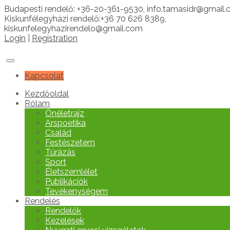
Budapesti rendelő: +36-20-361-9530, info.tamasidr@gmail
Kiskunfélegyházi rendelő:+36 70 626 8389,
kiskunfelegyhazirendelo@gmail.com
Login
|
Registration
Kapcsolat
Kezdőoldal
Rólam
Önéletrajz
Arspoetika
Család
Festészetem
Túrázás
Sport
Életszemlélet
Publikációk
Tevékenységem
Rendelés
Rendelők
Kezelések