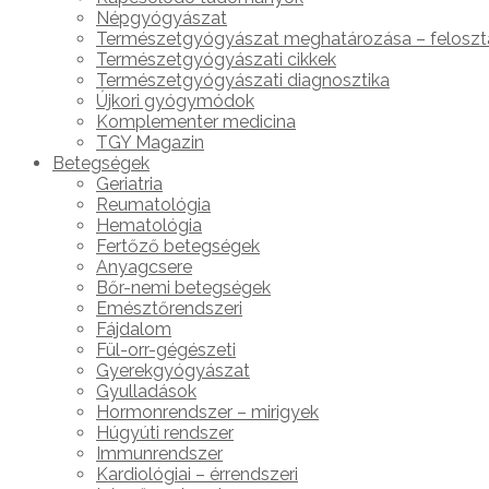
Népgyógyászat
Természetgyógyászat meghatározása – feloszt
Természetgyógyászati cikkek
Természetgyógyászati diagnosztika
Újkori gyógymódok
Komplementer medicina
TGY Magazin
Betegségek
Geriatria
Reumatológia
Hematológia
Fertőző betegségek
Anyagcsere
Bőr-nemi betegségek
Emésztőrendszeri
Fájdalom
Fül-orr-gégészeti
Gyerekgyógyászat
Gyulladások
Hormonrendszer – mirigyek
Húgyúti rendszer
Immunrendszer
Kardiológiai – érrendszeri