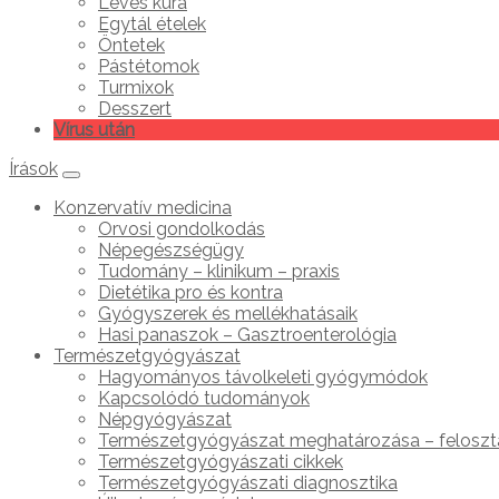
Leves kúra
Egytál ételek
Öntetek
Pástétomok
Turmixok
Desszert
Vírus után
Írások
Konzervatív medicina
Orvosi gondolkodás
Népegészségügy
Tudomány – klinikum – praxis
Dietétika pro és kontra
Gyógyszerek és mellékhatásaik
Hasi panaszok – Gasztroenterológia
Természetgyógyászat
Hagyományos távolkeleti gyógymódok
Kapcsolódó tudományok
Népgyógyászat
Természetgyógyászat meghatározása – feloszt
Természetgyógyászati cikkek
Természetgyógyászati diagnosztika