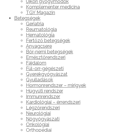
Újkori gyógymódok
Komplementer medicina
TGY Magazin
Betegségek
Geriatria
Reumatológia
Hematológia
Fertőző betegségek
Anyagcsere
Bőr-nemi betegségek
Emésztőrendszeri
Fájdalom
Fül-orr-gégészeti
Gyerekgyógyászat
Gyulladások
Hormonrendszer – mirigyek
Húgyúti rendszer
Immunrendszer
Kardiológiai – érrendszeri
Légzőrendszeri
Neurológiai
Nőgyógyászati
Onkológiai
Orthopédiai