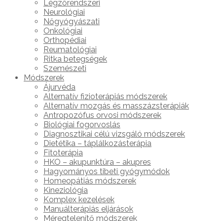
Légzőrendszeri
Neurológiai
Nőgyógyászati
Onkológiai
Orthopédiai
Reumatológiai
Ritka betegségek
Szemészeti
Módszerek
Ájurvéda
Alternatív fizioterápiás módszerek
Alternatív mozgás és masszázsterápiák
Antropozófus orvosi módszerek
Biológiai fogorvoslás
Diagnosztikai célú vizsgáló módszerek
Dietétika – táplálkozásterápia
Fitoterápia
HKO – akupunktúra – akupres
Hagyományos tibeti gyógymódok
Homeopátiás módszerek
Kineziológia
Komplex kezelések
Manuálterápiás eljárások
Méregtelenítő módszerek