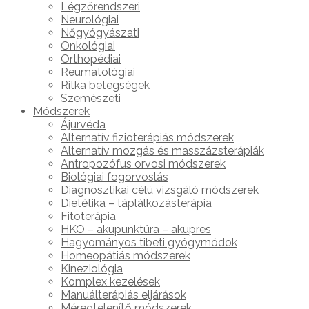
Légzőrendszeri
Neurológiai
Nőgyógyászati
Onkológiai
Orthopédiai
Reumatológiai
Ritka betegségek
Szemészeti
Módszerek
Ájurvéda
Alternatív fizioterápiás módszerek
Alternatív mozgás és masszázsterápiák
Antropozófus orvosi módszerek
Biológiai fogorvoslás
Diagnosztikai célú vizsgáló módszerek
Dietétika – táplálkozásterápia
Fitoterápia
HKO – akupunktúra – akupres
Hagyományos tibeti gyógymódok
Homeopátiás módszerek
Kineziológia
Komplex kezelések
Manuálterápiás eljárások
Méregtelenítő módszerek