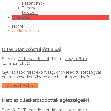
Pástétomok
Turmixok
Desszert
Vírus után
Home
Címke:
vakcina
Oltás után csőstül jött a baj
Szerző :
Dr. Tamasi József
dátum :
2025-06-10
kommentek : (
0
)
Gyulladások, fáradékonyság, kinövések, túlzott fogyás,
érelmeszesedés. Minden az oltás után kezdődött.
olvass tovább
Harc az oltáskárosodottak egészségéért
Szerző :
Dr. Tamasi József
dátum :
2024-09-10