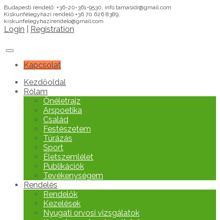
Budapesti rendelő: +36-20-361-9530, info.tamasidr@gmail.com
Kiskunfélegyházi rendelő:+36 70 626 8389,
kiskunfelegyhazirendelo@gmail.com
Login
|
Registration
Kapcsolat
Kezdőoldal
Rólam
Önéletrajz
Arspoetika
Család
Festészetem
Túrázás
Sport
Életszemlélet
Publikációk
Tevékenységem
Rendelés
Rendelők
Kezelések
Nyugati orvosi vizsgálatok