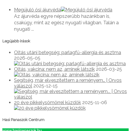
Megújuló ősi ájurvéda
Az ájurvéda egyre népszerűbb hazánkban is,
csakúgy, mint az egész nyugati világban. Talán a
nyugati ...
Legújabb írások
Oltás utáni betegség: parlagfű-allergia és asztma
2026-05-05
Oltás, vakcina: nem az, aminek látszik
2026-03-25
Segítség, már elveszítettem a reményem… | Orvos
válaszol
2025-12-15
20 éve pikkelysömörrel küzdök
2025-11-06
Hasi Panaszok Centrum
www.hasipanaszok.hu