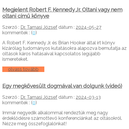
Megjelent Robert F. Kennedy Jr. Oltani vagy nem
oltani című könyve
Szerző :
Dr. Tamasi József
dátum :
2024-05-27
kommentek : (
0
)
A Robert F. Kennedy Jr. és Brian Hooker által írt könyv
kizárólag tudományos kutatásokra alapozva bemutatja az
oltások káros hatásaival kapcsolatos legújabb
ismereteket.
olvass tovább
Egy megkövesült dogmával van dolgunk (videó)
Szerző :
Dr. Tamasi József
dátum :
2024-03-13
kommentek : (
0
)
Immár negyedik alkalommal rendeztük meg nagy
érdeklődésre számottevő konferenciánkat az oltásokról.
Nézze meg összefoglalónkat!