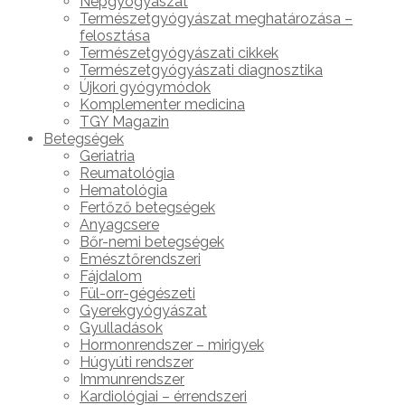
Népgyógyászat
Természetgyógyászat meghatározása –
felosztása
Természetgyógyászati cikkek
Természetgyógyászati diagnosztika
Újkori gyógymódok
Komplementer medicina
TGY Magazin
Betegségek
Geriatria
Reumatológia
Hematológia
Fertőző betegségek
Anyagcsere
Bőr-nemi betegségek
Emésztőrendszeri
Fájdalom
Fül-orr-gégészeti
Gyerekgyógyászat
Gyulladások
Hormonrendszer – mirigyek
Húgyúti rendszer
Immunrendszer
Kardiológiai – érrendszeri