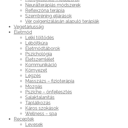
Neurálterápiás módszerek
Reflexzóna terápia
Szemtréning eljárások
Vér oxigenizálásán alapuló terápiák
Vegetáriusság
Életmód
Lelki töltődés
Léböjtkúra
Életmódtáborok
Pszichológia
Életszemlélet
Kommunikáció
Környezet
Légzés
Masszázs – fizioterápia
Mozgás
Psziche – önfejlesztés
Salaktalanítás
Táplálkozás
Káros szokások
Wellness – spa
Receptek
Levesek