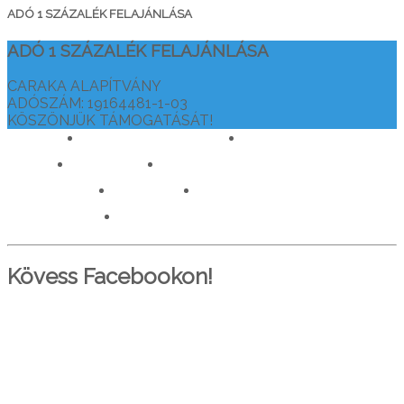
ADÓ 1 SZÁZALÉK FELAJÁNLÁSA
ADÓ 1 SZÁZALÉK FELAJÁNLÁSA
CARAKA ALAPÍTVÁNY
ADÓSZÁM: 19164481-1-03
KÖSZÖNJÜK TÁMOGATÁSÁT!
drtamasiajurveda.hu
veganelet.hu
caraka.hu
orvosokatisztanlatasert.hu
c911.info
mediaforras.hu
worlddoctorsalliance.com
Kövess Facebookon!
PARTNEREINK