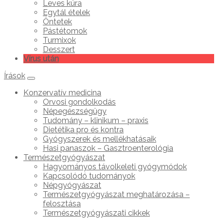
Leves kúra
Egytál ételek
Öntetek
Pástétomok
Turmixok
Desszert
Vírus után
Írások
Konzervatív medicina
Orvosi gondolkodás
Népegészségügy
Tudomány – klinikum – praxis
Dietétika pro és kontra
Gyógyszerek és mellékhatásaik
Hasi panaszok – Gasztroenterológia
Természetgyógyászat
Hagyományos távolkeleti gyógymódok
Kapcsolódó tudományok
Népgyógyászat
Természetgyógyászat meghatározása –
felosztása
Természetgyógyászati cikkek