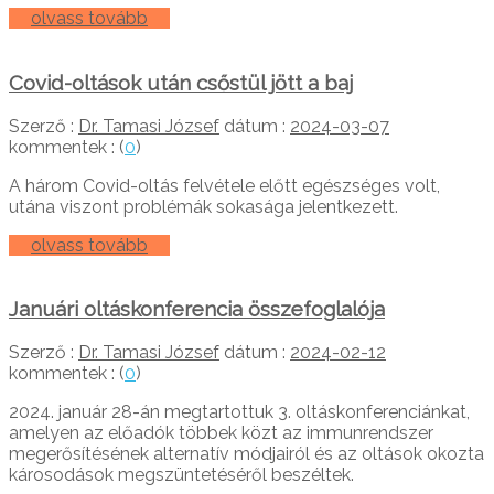
olvass tovább
Covid-oltások után csőstül jött a baj
Szerző :
Dr. Tamasi József
dátum :
2024-03-07
kommentek : (
0
)
A három Covid-oltás felvétele előtt egészséges volt,
utána viszont problémák sokasága jelentkezett.
olvass tovább
Januári oltáskonferencia összefoglalója
Szerző :
Dr. Tamasi József
dátum :
2024-02-12
kommentek : (
0
)
2024. január 28-án megtartottuk 3. oltáskonferenciánkat,
amelyen az előadók többek közt az immunrendszer
megerősítésének alternatív módjairól és az oltások okozta
károsodások megszüntetéséről beszéltek.