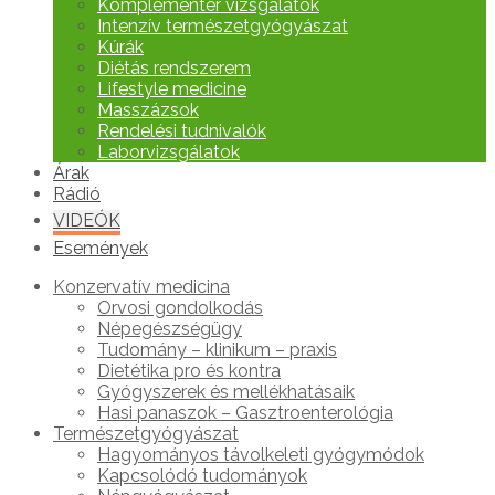
Komplementer vizsgálatok
Intenzív természetgyógyászat
Kúrák
Diétás rendszerem
Lifestyle medicine
Masszázsok
Rendelési tudnivalók
Laborvizsgálatok
Árak
Rádió
VIDEÓK
Események
Konzervatív medicina
Orvosi gondolkodás
Népegészségügy
Tudomány – klinikum – praxis
Dietétika pro és kontra
Gyógyszerek és mellékhatásaik
Hasi panaszok – Gasztroenterológia
Természetgyógyászat
Hagyományos távolkeleti gyógymódok
Kapcsolódó tudományok