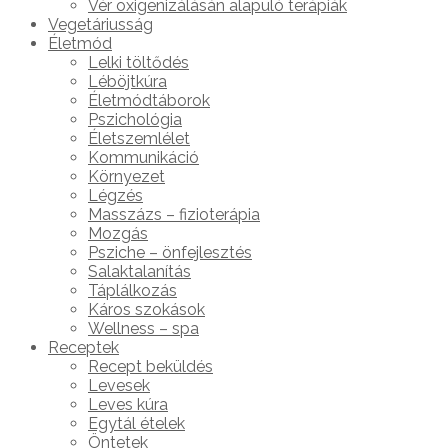
Vér oxigenizálásán alapuló terápiák
Vegetáriusság
Életmód
Lelki töltődés
Léböjtkúra
Életmódtáborok
Pszichológia
Életszemlélet
Kommunikáció
Környezet
Légzés
Masszázs – fizioterápia
Mozgás
Psziche – önfejlesztés
Salaktalanítás
Táplálkozás
Káros szokások
Wellness – spa
Receptek
Recept beküldés
Levesek
Leves kúra
Egytál ételek
Öntetek