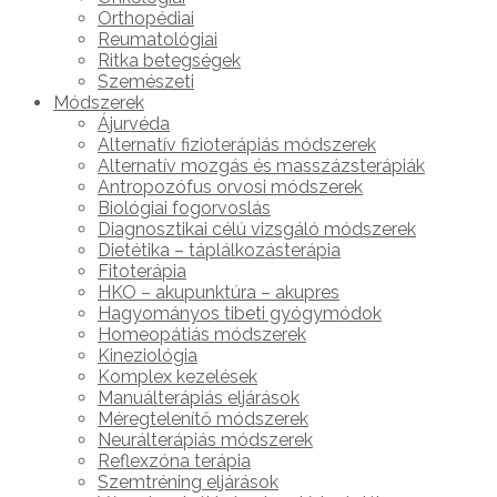
Orthopédiai
Reumatológiai
Ritka betegségek
Szemészeti
Módszerek
Ájurvéda
Alternatív fizioterápiás módszerek
Alternatív mozgás és masszázsterápiák
Antropozófus orvosi módszerek
Biológiai fogorvoslás
Diagnosztikai célú vizsgáló módszerek
Dietétika – táplálkozásterápia
Fitoterápia
HKO – akupunktúra – akupres
Hagyományos tibeti gyógymódok
Homeopátiás módszerek
Kineziológia
Komplex kezelések
Manuálterápiás eljárások
Méregtelenítő módszerek
Neurálterápiás módszerek
Reflexzóna terápia
Szemtréning eljárások