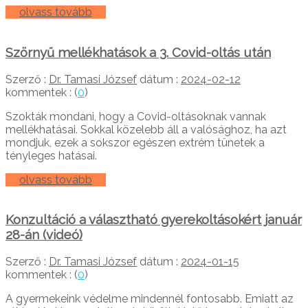
olvass tovább
Szörnyű mellékhatások a 3. Covid-oltás után
Szerző :
Dr. Tamasi József
dátum :
2024-02-12
kommentek : (
0
)
Szokták mondani, hogy a Covid-oltásoknak vannak
mellékhatásai. Sokkal közelebb áll a valósághoz, ha azt
mondjuk, ezek a sokszor egészen extrém tünetek a
tényleges hatásai.
olvass tovább
Konzultáció a választható gyerekoltásokért január
28-án (videó)
Szerző :
Dr. Tamasi József
dátum :
2024-01-15
kommentek : (
0
)
A gyermekeink védelme mindennél fontosabb. Emiatt az