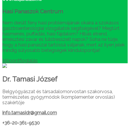
Hasi Panaszok Centrum
Nem derült fény hasi problémájának okaira a szokásos
gasztroenterológiai vizsgálatok segítségével? Megtűrt
hasmenés, puffadás, hasi fájdalom? Hibás étrend,
emésztési zavar és túlstresszelt napok? Soha ne tűrje,
hogy a hasi panaszai tartóssá váljanak, mert az ilyen jelek
mindig súlyosabb betegségek kiindulópontjai!
Időpontfloglalás
Dr. Tamasi József
Belgyógyászat és társadalomorvostan szakorvosa,
természetes gyógymódok (komplementer orvoslás)
szakértője
info.tamasidr@gmail.com
+36-20-361-9530