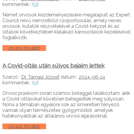
kommentek : (
0
)
Német orvosok kezdeményezésére megalapult az Expert
Council nevű nemzetközi csoportosulás, amely neves
orvosok, kutatók részvételével a Covid-helyzet és az
oltások következtében kialakuló károsodások kezelésével
foglalkozik.
olvass tovább
A Covid-oltás után súlyos bajaim lettek
Szerző :
Dr. Tamasi József
dátum :
2024-06-14
kommentek : (
0
)
Orvosi praxisom során számos beteggel találkoztam, akik
a Covid-oltásokat követően betegedtek meg súlyosan.
Noha a témában egyelőre sok az ismeretlen tényező,
vannak olyan természetes gyógymódok, amelyek
hatékonyabbak az általános orvosi eljárásoknál.
olvass tovább