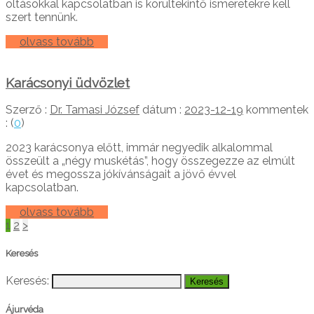
oltásokkal kapcsolatban is körültekintő ismeretekre kell
szert tennünk.
olvass tovább
Karácsonyi üdvözlet
Szerző :
Dr. Tamasi József
dátum :
2023-12-19
kommentek
: (
0
)
2023 karácsonya előtt, immár negyedik alkalommal
összeült a „négy muskétás”, hogy összegezze az elmúlt
évet és megossza jókívánságait a jövő évvel
kapcsolatban.
olvass tovább
1
2
>
Keresés
Keresés:
Ájurvéda