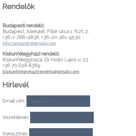
Rendelők
Budapesti rendelő:
Budapest, II.kerület, Fillér utca 1. fszt. 2.
+36-1-788-4836, +36-20-361-9530
info.tamasidr@gmail.com
Kiskunfélegyházi rendelő:
Kiskunfélegyháza, Dr. Holló Lajos u. 23.
+36 70 626 8389
kiskunfelegyhazirendelo@gmail.com
Hírlevél
Email cím:
Vezetéknév
Keresztnév