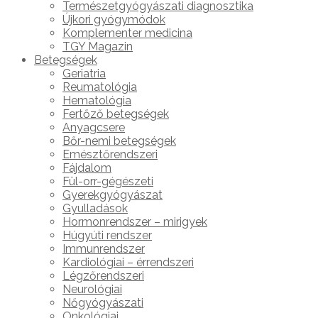
Természetgyógyászati diagnosztika
Újkori gyógymódok
Komplementer medicina
TGY Magazin
Betegségek
Geriatria
Reumatológia
Hematológia
Fertőző betegségek
Anyagcsere
Bőr-nemi betegségek
Emésztőrendszeri
Fájdalom
Fül-orr-gégészeti
Gyerekgyógyászat
Gyulladások
Hormonrendszer – mirigyek
Húgyúti rendszer
Immunrendszer
Kardiológiai – érrendszeri
Légzőrendszeri
Neurológiai
Nőgyógyászati
Onkológiai