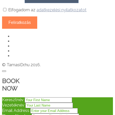
Elfogadom az
adatkezelési nyilatkozatot
© TamasiDr.hu 2016.
BOOK
NOW
Keresztnév
Vezetéknév
Email Address